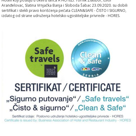
Hoteli koji posluju u okviru lanca A HOTELI: Tornik Zlatibor, Izvor
Aranđelovac, Slatina Vrnjačka Banja i Sloboda Šabac 23.09.2020. su dobili
sertifikat i stekli pravo korišćenja pečata CLEAN&SAFE - ČISTO I SIGURNO,
izdatog od strane udruženja hotelsko-ugostiteljske privrede - HORES.