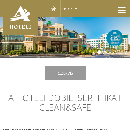
home
A HOTELI
Sle
REZERVIŠI
A HOTELI DOBILI SERTIFIKAT
CLEAN&SAFE